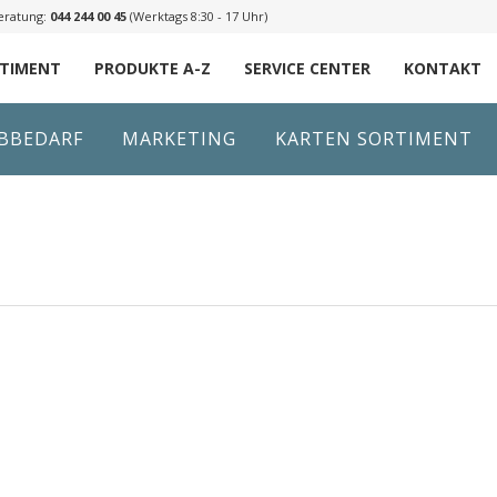
eratung:
044 244 00 45
(Werktags 8:30 - 17 Uhr)
RTIMENT
PRODUKTE A-Z
SERVICE CENTER
KONTAKT
IBBEDARF
MARKETING
KARTEN SORTIMENT