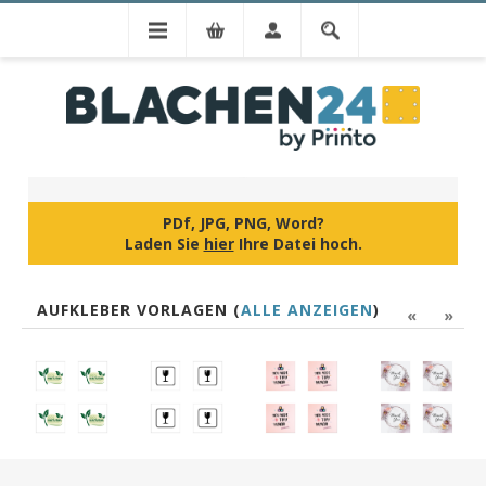
IHR DESIGN
PDf, JPG, PNG, Word?
Laden Sie
hier
Ihre Datei hoch.
AUFKLEBER VORLAGEN (
ALLE ANZEIGEN
)
«
»