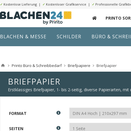
✓
Kostenlose Lieferung |
✓
Kostenloser Grafikservice |
✓
Professionelle Grafikb
PRINTO SO
BLACHEN & MESSE
SCHILDER
BÜRO & SCHRE
Printo Büro & Schreibbedarf
Briefpapiere
Briefpapier
BRIEFPAPIER
Erstklassiges Briefpapier, 1- bis 2-seitig, diverse Papierarten, m
FORMAT
SEITEN