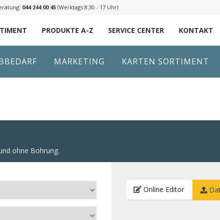
eratung:
044 244 00 45
(Werktags 8:30 - 17 Uhr)
RTIMENT
PRODUKTE A-Z
SERVICE CENTER
KONTAKT
IBBEDARF
MARKETING
KARTEN SORTIMENT
it und ohne Bohrung.
Online Editor
Dat