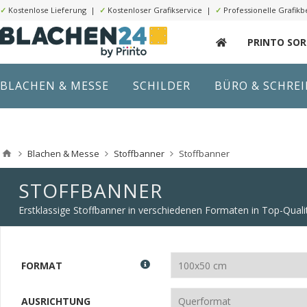
✓
Kostenlose Lieferung |
✓
Kostenloser Grafikservice |
✓
Professionelle Grafikb
PRINTO SO
BLACHEN & MESSE
SCHILDER
BÜRO & SCHRE
Blachen & Messe
Stoffbanner
Stoffbanner
STOFFBANNER
Erstklassige Stoffbanner in verschiedenen Formaten in Top-Qualit
FORMAT
AUSRICHTUNG