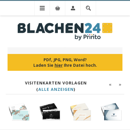
IHR DESIGN
PDf, JPG, PNG, Word?
Laden Sie
hier
Ihre Datei hoch.
VISITENKARTEN VORLAGEN
«
»
(
ALLE ANZEIGEN
)