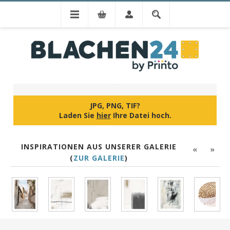
BILD HOCHLADEN
JPG, PNG, TIF?
Laden Sie
hier
Ihre Datei hoch.
INSPIRATIONEN AUS UNSERER GALERIE
«
»
(
ZUR GALERIE
)