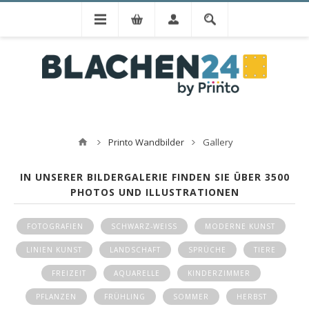
Printo Wandbilder
Gallery
IN UNSERER BILDERGALERIE FINDEN SIE ÜBER 3500
PHOTOS UND ILLUSTRATIONEN
FOTOGRAFIEN
SCHWARZ-WEISS
MODERNE KUNST
LINIEN KUNST
LANDSCHAFT
SPRÜCHE
TIERE
FREIZEIT
AQUARELLE
KINDERZIMMER
PFLANZEN
FRÜHLING
SOMMER
HERBST